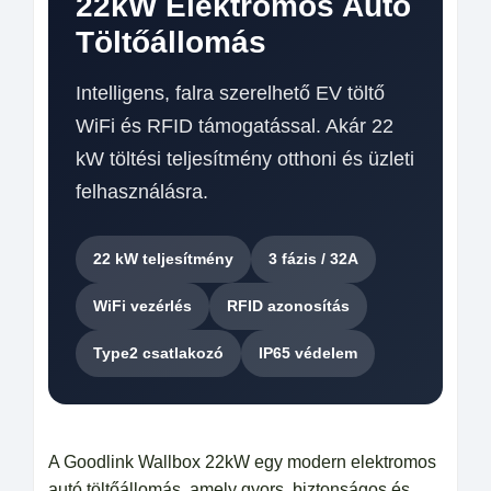
22kW Elektromos Autó
Töltőállomás
Intelligens, falra szerelhető EV töltő
WiFi és RFID támogatással. Akár 22
kW töltési teljesítmény otthoni és üzleti
felhasználásra.
22 kW teljesítmény
3 fázis / 32A
WiFi vezérlés
RFID azonosítás
Type2 csatlakozó
IP65 védelem
A Goodlink Wallbox 22kW egy modern elektromos
autó töltőállomás, amely gyors, biztonságos és