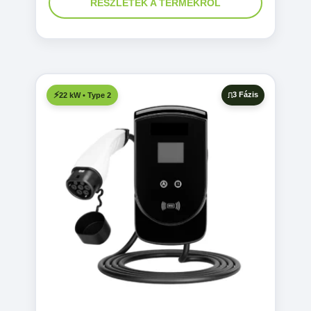
RÉSZLETEK A TERMÉKRŐL
3 Fázis
22 kW • Type 2