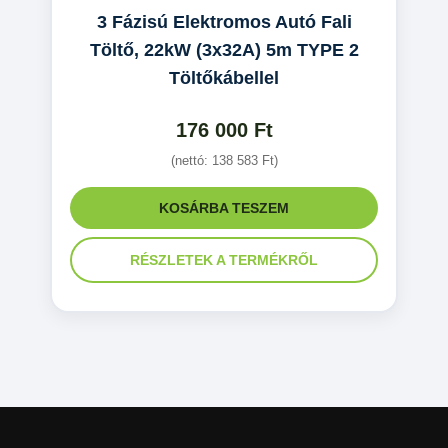
3 Fázisú Elektromos Autó Fali
Töltő, 22kW (3x32A) 5m TYPE 2
Töltőkábellel
176 000
Ft
(nettó:
138 583
Ft
)
KOSÁRBA TESZEM
RÉSZLETEK A TERMÉKRŐL