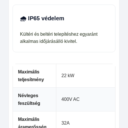
🌧️ IP65 védelem
Kültéri és beltéri telepítéshez egyaránt
alkalmas időjárásálló kivitel.
Maximális
22 kW
teljesítmény
Névleges
400V AC
feszültség
Maximális
32A
áramerősség