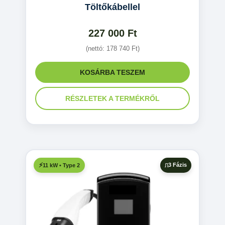
Töltőkábellel
227 000
Ft
(nettó:
178 740
Ft
)
KOSÁRBA TESZEM
RÉSZLETEK A TERMÉKRŐL
3 Fázis
11 kW • Type 2