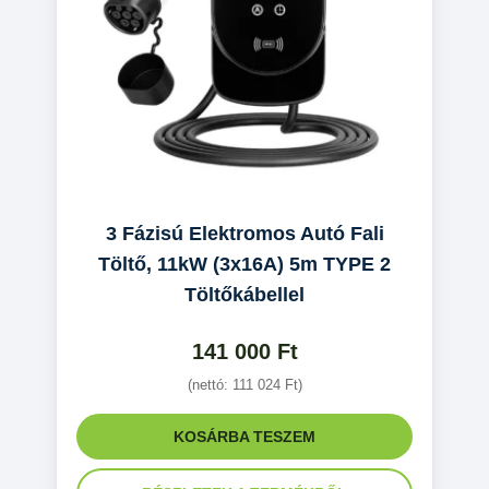
3 Fázisú Elektromos Autó Fali
Töltő, 11kW (3x16A) 5m TYPE 2
Töltőkábellel
141 000
Ft
(nettó:
111 024
Ft
)
KOSÁRBA TESZEM