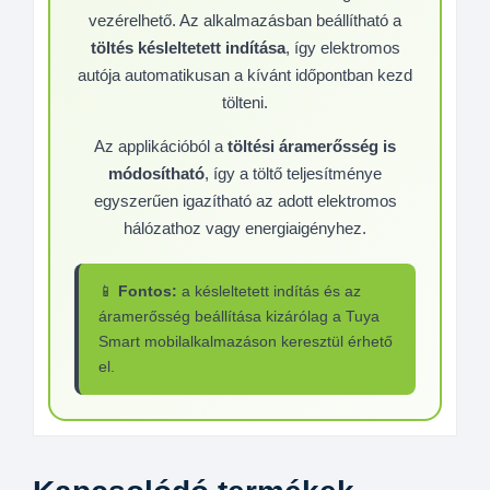
vezérelhető. Az alkalmazásban beállítható a
töltés késleltetett indítása
, így elektromos
autója automatikusan a kívánt időpontban kezd
tölteni.
Az applikációból a
töltési áramerősség is
módosítható
, így a töltő teljesítménye
egyszerűen igazítható az adott elektromos
hálózathoz vagy energiaigényhez.
📱
Fontos:
a késleltetett indítás és az
áramerősség beállítása kizárólag a Tuya
Smart mobilalkalmazáson keresztül érhető
el.