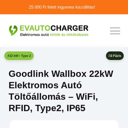
25 000 Ft felett ingyenes kiszállítás!
3 Fázis
22 kW • Type 2
Goodlink Wallbox 22kW
Elektromos Autó
Töltőállomás – WiFi,
RFID, Type2, IP65