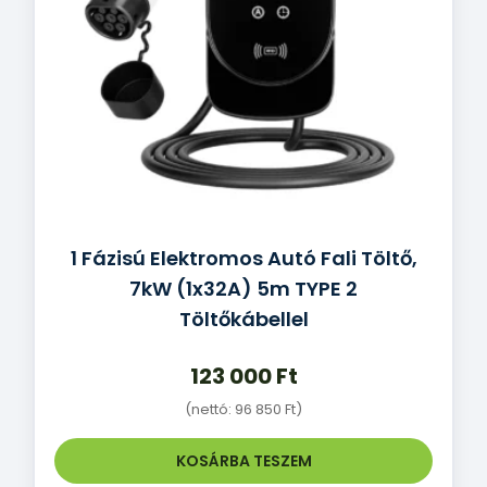
1 Fázisú Elektromos Autó Fali Töltő,
7kW (1x32A) 5m TYPE 2
Töltőkábellel
123 000
Ft
(nettó:
96 850
Ft
)
KOSÁRBA TESZEM