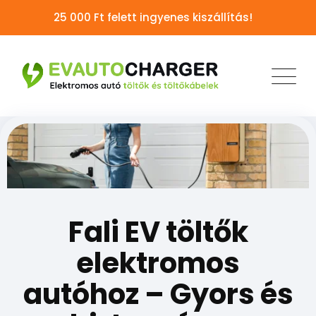
25 000 Ft felett ingyenes kiszállítás!
Fali EV töltők
elektromos
autóhoz –
Gyors és