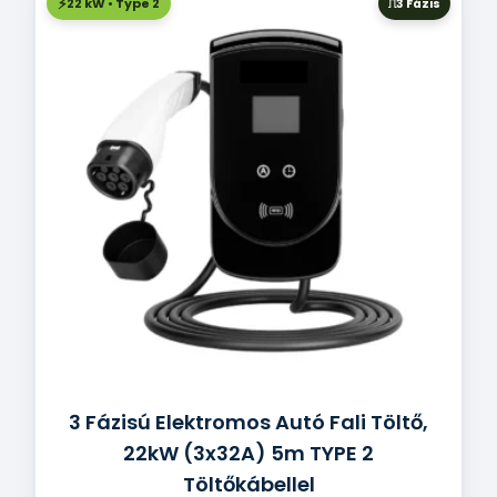
22 kW • Type 2
3 Fázis
3 Fázisú Elektromos Autó Fali Töltő,
22kW (3x32A) 5m TYPE 2
Töltőkábellel