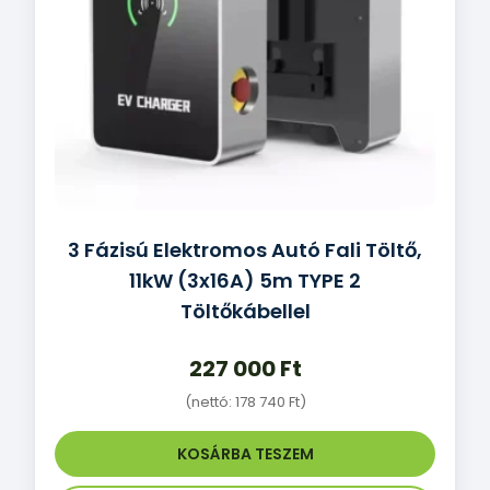
3 Fázisú Elektromos Autó Fali Töltő,
11kW (3x16A) 5m TYPE 2
Töltőkábellel
227 000
Ft
(nettó:
178 740
Ft
)
KOSÁRBA TESZEM