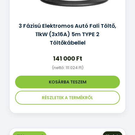
3 Fázisú Elektromos Autó Fali Töltő,
11kW (3x16A) 5m TYPE 2
Töltőkábellel
141 000
Ft
(nettó:
111 024
Ft
)
KOSÁRBA TESZEM
RÉSZLETEK A TERMÉKRŐL