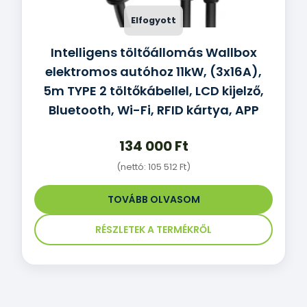
Intelligens töltőállomás Wallbox
elektromos autóhoz 11kW, (3x16A),
5m TYPE 2 töltőkábellel, LCD kijelző,
Bluetooth, Wi-Fi, RFID kártya, APP
134 000
Ft
(nettó:
105 512
Ft
)
TOVÁBB OLVASOM
RÉSZLETEK A TERMÉKRŐL