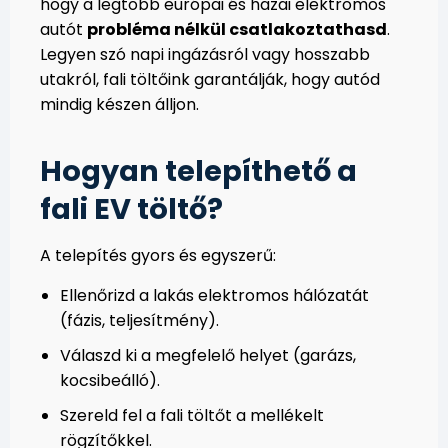
hogy a legtöbb európai és hazai elektromos
autót
probléma nélkül csatlakoztathasd
.
Legyen szó napi ingázásról vagy hosszabb
utakról, fali töltőink garantálják, hogy autód
mindig készen álljon.
Hogyan telepíthető a
fali EV töltő?
A telepítés gyors és egyszerű:
Ellenőrizd a lakás elektromos hálózatát
(fázis, teljesítmény).
Válaszd ki a megfelelő helyet (garázs,
kocsibeálló).
Szereld fel a fali töltőt a mellékelt
rögzítőkkel.