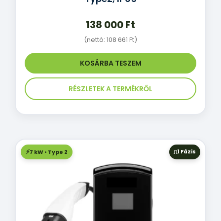
138 000
Ft
(nettó:
108 661
Ft
)
KOSÁRBA TESZEM
RÉSZLETEK A TERMÉKRŐL
7 kW • Type 2
1 Fázis