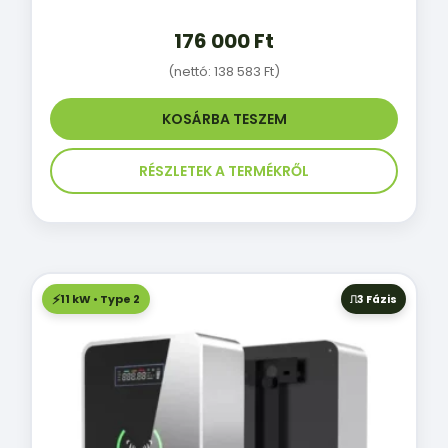
176 000
Ft
(nettó:
138 583
Ft
)
KOSÁRBA TESZEM
RÉSZLETEK A TERMÉKRŐL
11 kW • Type 2
3 Fázis