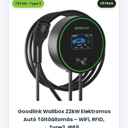
22 kW • Type 2
3 Fázis
Goodlink Wallbox 22kW Elektromos
Autó Töltőállomás – WiFi, RFID,
Type2, IP65