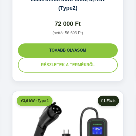
(Type2)
72 000
Ft
(nettó:
56 693
Ft
)
TOVÁBB OLVASOM
RÉSZLETEK A TERMÉKRŐL
3,6 kW • Type 1
1 Fázis