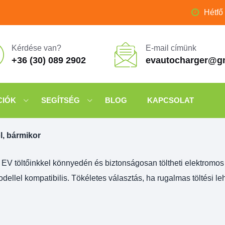
Hétfő
Kérdése van?
E-mail címünk
+36 (30) 089 2902
evautocharger@g
CIÓK
SEGÍTSÉG
BLOG
KAPCSOLAT
l, bármikor
V töltőinkkel könnyedén és biztonságosan töltheti elektromos a
ellel kompatibilis. Tökéletes választás, ha rugalmas töltési l