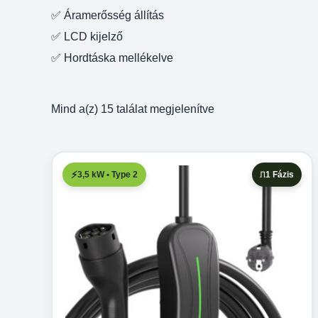
✅ Áramerősség állítás
✅ LCD kijelző
✅ Hordtáska mellékelve
Sorted
Mind a(z) 15 találat megjelenítve
by
price:
low
3,5 kW • Type 2
1 Fázis
to
high