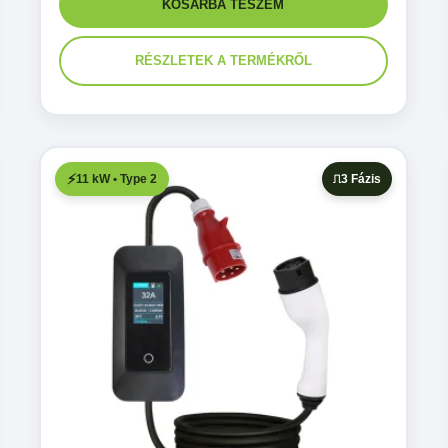
KOSÁRBA TESZEM
RÉSZLETEK A TERMÉKRŐL
11 kW • Type 2
3 Fázis