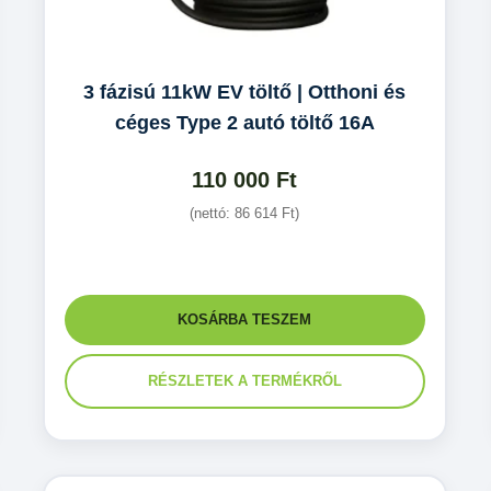
3 fázisú 11kW EV töltő | Otthoni és
céges Type 2 autó töltő 16A
110 000
Ft
(nettó:
86 614
Ft
)
KOSÁRBA TESZEM
RÉSZLETEK A TERMÉKRŐL