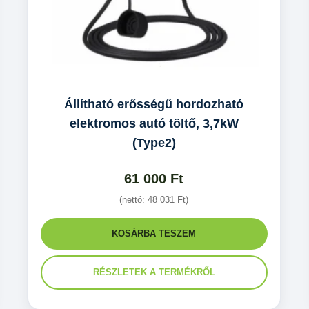
Állítható erősségű hordozható
elektromos autó töltő, 3,7kW
(Type2)
61 000
Ft
(nettó:
48 031
Ft
)
KOSÁRBA TESZEM
RÉSZLETEK A TERMÉKRŐL