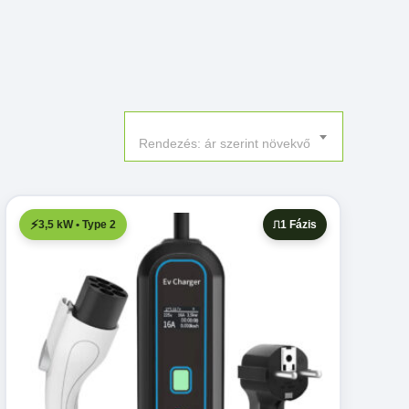
Rendezés: ár szerint növekvő
3,5 kW • Type 2
1 Fázis