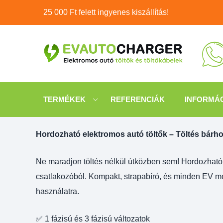
Skip
25 000 Ft felett ingyenes kiszállítás!
to
content
TERMÉKEK
REFERENCIÁK
INFORMÁ
Hordozható elektromos autó töltők – Töltés bárho
Ne maradjon töltés nélkül útközben sem! Hordozható E
csatlakozóból. Kompakt, strapabíró, és minden EV mod
használatra.
✅ 1 fázisú és 3 fázisú változatok