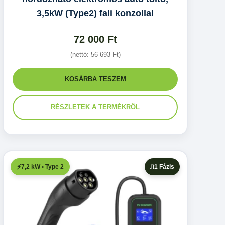
3,5kW (Type2) fali konzollal
72 000
Ft
(nettó:
56 693
Ft
)
KOSÁRBA TESZEM
RÉSZLETEK A TERMÉKRŐL
7,2 kW • Type 2
1 Fázis