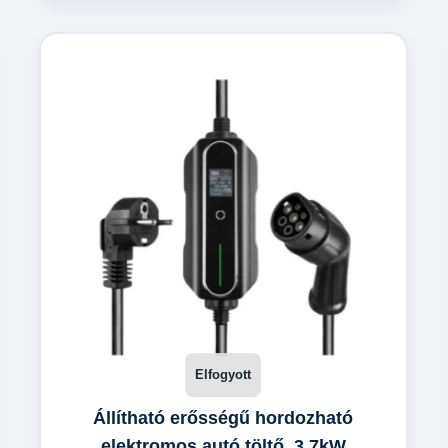
Állítható erősségű hordozható
elektromos autó töltő, 3,7kW