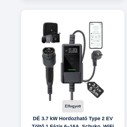
DÉ 3.7 kW Hordozható Type 2 EV
Töltő 1 Fázis 6–16A, Schuko, WiFi