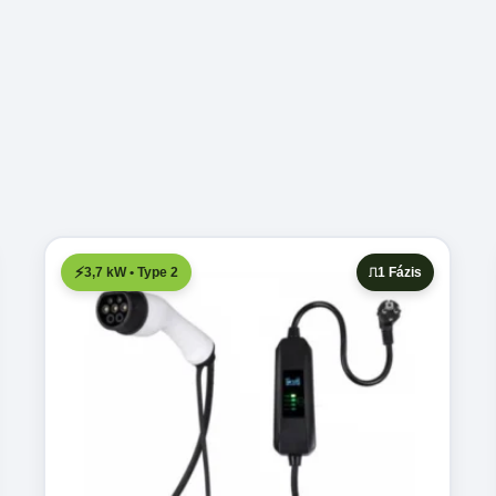
3,7 kW • Type 2
1 Fázis