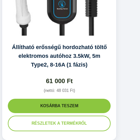
Állítható erősségű hordozható töltő
elektromos autóhoz 3.5kW, 5m
Type2, 8-16A (1 fázis)
61 000
Ft
(nettó:
48 031
Ft
)
KOSÁRBA TESZEM
RÉSZLETEK A TERMÉKRŐL