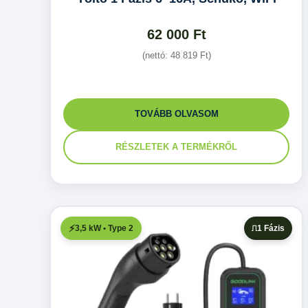
62 000
Ft
(nettó:
48 819
Ft
)
TOVÁBB OLVASOM
RÉSZLETEK A TERMÉKRŐL
3,5 kW • Type 2
1 Fázis