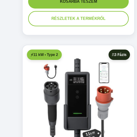
KOSÁRBA TESZEM
RÉSZLETEK A TERMÉKRŐL
11 kW • Type 2
3 Fázis