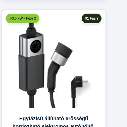
3,5 kW • Type 2
1 Fázis
Egyfázisú állítható erősségű
hordozható elektromos autó töltő,