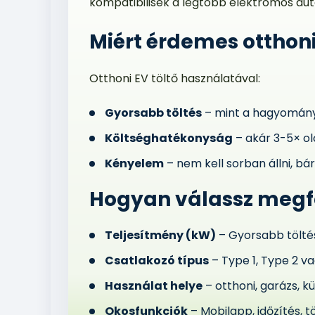
kompatibilisek a legtöbb elektromos aut
Miért érdemes otthoni
Otthoni EV töltő használatával:
Gyorsabb töltés
– mint a hagyomány
Költséghatékonyság
– akár 3-5× ol
Kényelem
– nem kell sorban állni, b
Hogyan válassz megfe
Teljesítmény (kW)
– Gyorsabb tölté
Csatlakozó típus
– Type 1, Type 2 va
Használat helye
– otthoni, garázs, k
Okosfunkciók
– Mobilapp, időzítés, tö