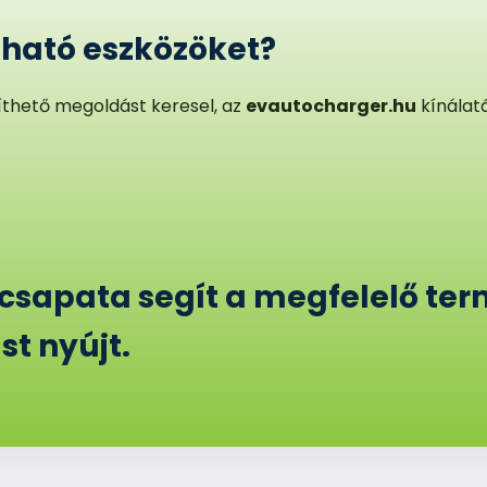
zható eszközöket?
thető megoldást keresel, az
evautocharger.hu
kínálat
csapata segít a megfelelő ter
t nyújt.