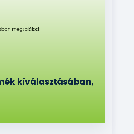
ában megtalálod:
mék kiválasztásában,