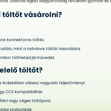
óval. Szállítás egész Magyarország területén gyorsan és
 töltőt vásárolni?
os konnektoros töltés.
csóbb, mint a nyilvános töltők használata.
ármikor töltheted járművedet.
lelő töltőt?
s érdekében válassz nagyobb teljesítményt.
gy CCS kompatibilitás.
ültéri vagy céges töltőpont.
ltési statisztikák.