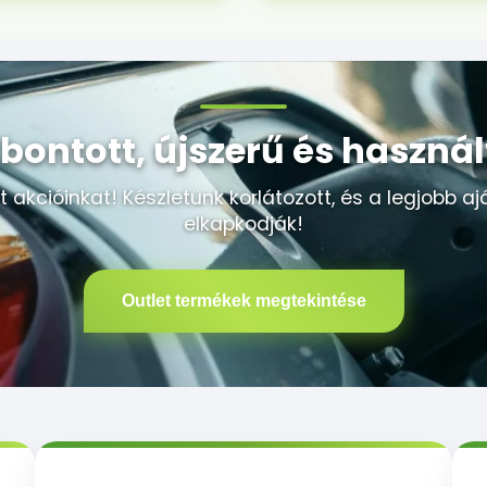
elbontott, újszerű és haszná
t akcióinkat! Készletünk korlátozott, és a legjobb a
elkapkodják!
Outlet termékek megtekintése