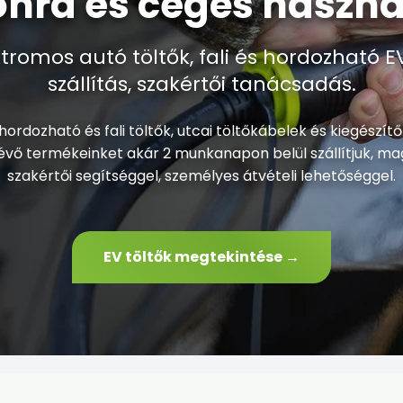
onra és céges haszná
tromos autó töltők, fali és hordozható EV
szállítás, szakértői tanácsadás.
dozható és fali töltők, utcai töltőkábelek és kiegészítő
 lévő termékeinket akár 2 munkanapon belül szállítjuk, ma
szakértői segítséggel, személyes átvételi lehetőséggel.
EV töltők megtekintése →