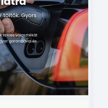
latra
 töltők. Gyors
k széles választékát
gyar garanciával és