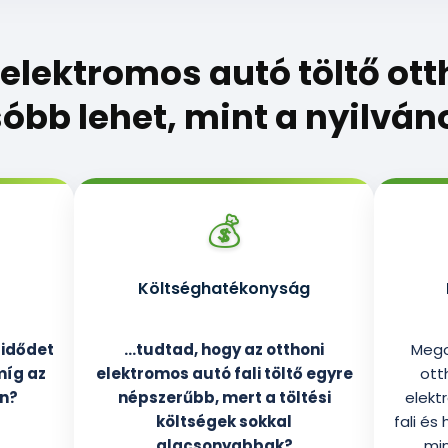
 elektromos autó töltő ott
óbb lehet, mint a nyilváno
💰
Költséghatékonyság
 idődet
…tudtad, hogy az otthoni
Mego
míg az
elektromos autó fali töltő egyre
ott
on?
népszerűbb, mert a töltési
elekt
költségek sokkal
fali és
alacsonyabbak?
min