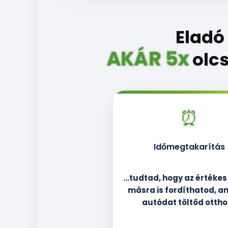
Eladó
AKÁR 5x
olcs
⏰
Időmegtakarítás
…tudtad, hogy az értékes
másra is fordíthatod, a
autódat töltöd otth