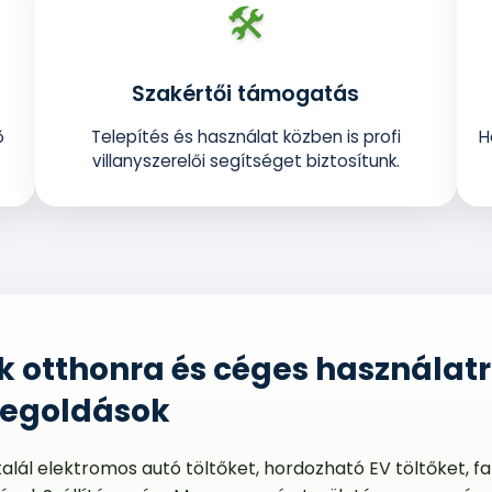
🛠️
Szakértői támogatás
ő
Telepítés és használat közben is profi
H
villanyszerelői segítséget biztosítunk.
ők otthonra és céges használa
megoldások
ál elektromos autó töltőket, hordozható EV töltőket, fal