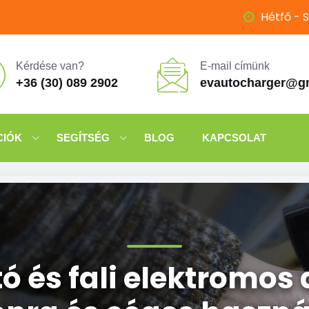
Hétfő - S
Kérdése van?
E-mail címünk
+36 (30) 089 2902
evautocharger@g
CIÓK
SEGÍTSÉG
BLOG
KAPCSOLAT
 és fali elektromos 