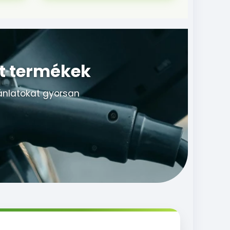
lt termékek
jánlatokat gyorsan