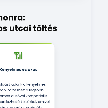
honra:
s utcai töltés
📶
Kényelmes és okos
ldást adunk a kényelmes
honi töltéshez a legtöbb
romos autóval kompatibilis
 hordozható töltőkkel, amivel
den reggel a maximális