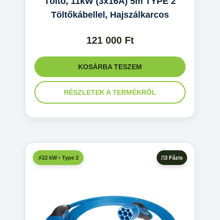
Töltő, 11kW (3x16A) 5m TYPE 2
Töltőkábellel, Hajszálkarcos
121 000
Ft
KOSÁRBA TESZEM
RÉSZLETEK A TERMÉKRŐL
3 Fázis
22 kW • Type 2