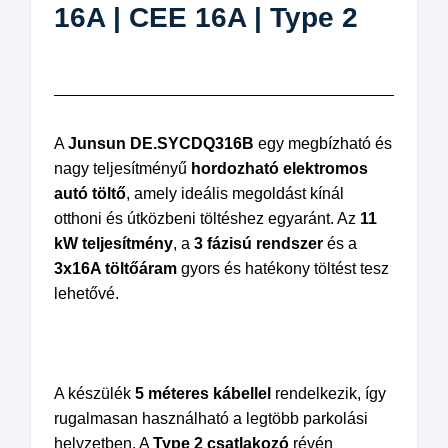
16A | CEE 16A | Type 2
A
Junsun DE.SYCDQ316B
egy megbízható és
nagy teljesítményű
hordozható elektromos
autó töltő
, amely ideális megoldást kínál
otthoni és útközbeni töltéshez egyaránt. Az
11
kW teljesítmény
, a
3 fázisú rendszer
és a
3x16A töltőáram
gyors és hatékony töltést tesz
lehetővé.
A készülék
5 méteres kábellel
rendelkezik, így
rugalmasan használható a legtöbb parkolási
helyzetben. A
Type 2 csatlakozó
révén