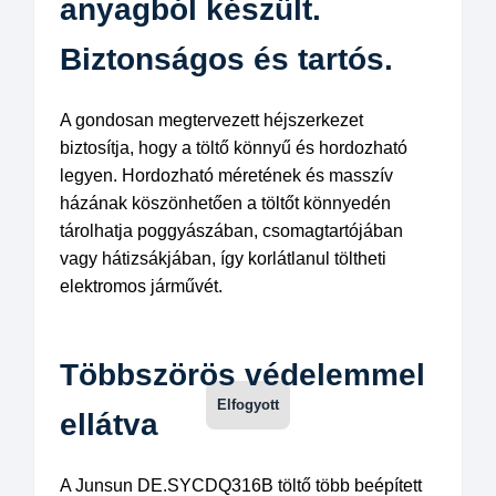
anyagból készült.
Biztonságos és tartós.
A gondosan megtervezett héjszerkezet
biztosítja, hogy a töltő könnyű és hordozható
legyen. Hordozható méretének és masszív
házának köszönhetően a töltőt könnyedén
tárolhatja poggyászában, csomagtartójában
vagy hátizsákjában, így korlátlanul töltheti
elektromos járművét.
Többszörös védelemmel
ellátva
A Junsun DE.SYCDQ316B töltő több beépített