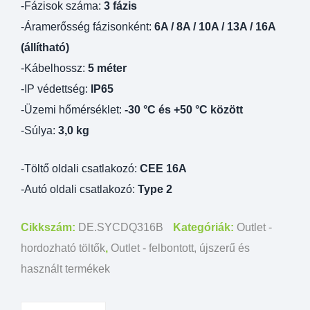
-Fázisok száma:
3 fázis
-Áramerősség fázisonként:
6A / 8A / 10A / 13A / 16A
(állítható)
-Kábelhossz:
5 méter
-IP védettség:
IP65
-Üzemi hőmérséklet:
-30 °C és +50 °C között
-Súlya:
3,0 kg
-Töltő oldali csatlakozó:
CEE 16A
-Autó oldali csatlakozó:
Type 2
Cikkszám:
DE.SYCDQ316B
Kategóriák:
Outlet -
hordozható töltők
,
Outlet - felbontott, újszerű és
használt termékek