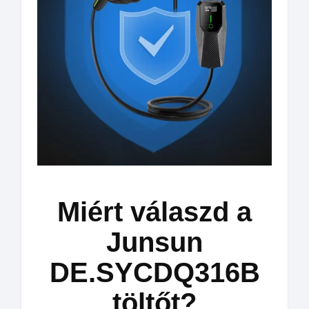
Miért válaszd a
Junsun
DE.SYCDQ316B
töltőt?