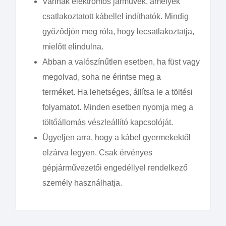
Vannak elektromos járművek, amelyek
csatlakoztatott kábellel indíthatók. Mindig
győződjön meg róla, hogy lecsatlakoztatja,
mielőtt elindulna.
Abban a valószínűtlen esetben, ha füst vagy
megolvad, soha ne érintse meg a
terméket. Ha lehetséges, állítsa le a töltési
folyamatot. Minden esetben nyomja meg a
töltőállomás vészleállító kapcsolóját.
Ügyeljen arra, hogy a kábel gyermekektől
elzárva legyen. Csak érvényes
gépjárművezetői engedéllyel rendelkező
személy használhatja.