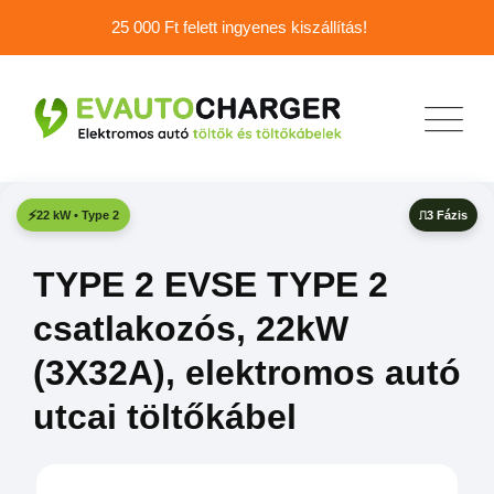
25 000 Ft felett ingyenes kiszállítás!
3 Fázis
22 kW • Type 2
TYPE 2 EVSE TYPE 2
csatlakozós, 22kW
(3X32A), elektromos autó
utcai töltőkábel