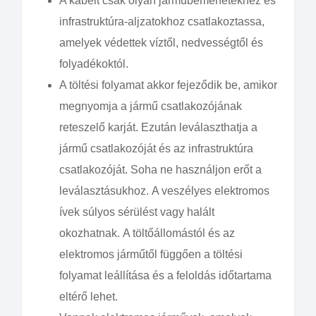
A kábelt csak olyan járműbemenetekhez és
infrastruktúra-aljzatokhoz csatlakoztassa,
amelyek védettek víztől, nedvességtől és
folyadékoktól.
A töltési folyamat akkor fejeződik be, amikor
megnyomja a jármű csatlakozójának
reteszelő karját. Ezután leválaszthatja a
jármű csatlakozóját és az infrastruktúra
csatlakozóját. Soha ne használjon erőt a
leválasztásukhoz. A veszélyes elektromos
ívek súlyos sérülést vagy halált
okozhatnak. A töltőállomástól és az
elektromos járműtől függően a töltési
folyamat leállítása és a feloldás időtartama
eltérő lehet.