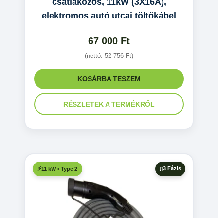
csatlakozós, 11kW (3X16A),
elektromos autó utcai töltőkábel
67 000
Ft
(nettó:
52 756
Ft
)
KOSÁRBA TESZEM
RÉSZLETEK A TERMÉKRŐL
3 Fázis
11 kW • Type 2