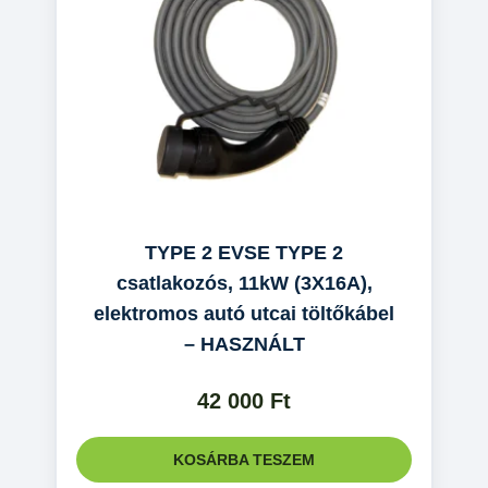
TYPE 2 EVSE TYPE 2
csatlakozós, 11kW (3X16A),
elektromos autó utcai töltőkábel
– HASZNÁLT
42 000
Ft
KOSÁRBA TESZEM