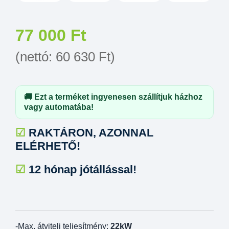
77 000
Ft
(nettó:
60 630
Ft
)
🚚 Ezt a terméket ingyenesen szállítjuk házhoz
vagy automatába!
☑
RAKTÁRON, AZONNAL
ELÉRHETŐ!
☑
12 hónap jótállással!
-Max. átviteli teljesítmény:
22kW