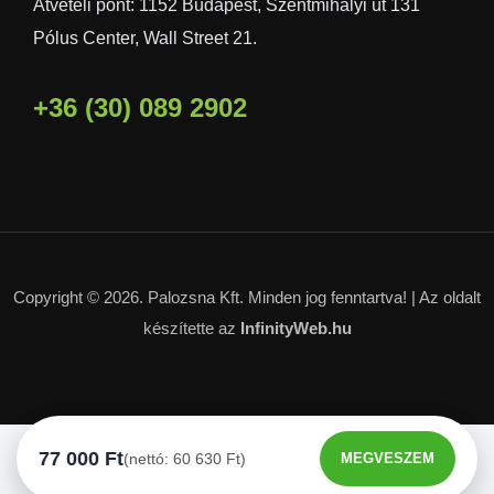
Átvételi pont: 1152 Budapest, Szentmihályi út 131
Pólus Center, Wall Street 21.
+36 (30) 089 2902
Copyright © 2026. Palozsna Kft. Minden jog fenntartva! |
Az oldalt
készítette az
InfinityWeb.hu
77 000
Ft
(nettó:
60 630
Ft
)
MEGVESZEM