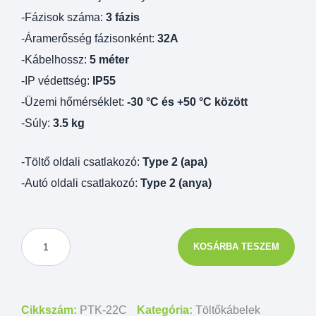
-Fázisok száma:
3 fázis
-Áramerősség fázisonként:
32A
-Kábelhossz:
5 méter
-IP védettség:
IP55
-Üzemi hőmérséklet:
-30 °C és +50 °C között
-Súly:
3.5 kg
-Töltő oldali csatlakozó:
Type 2 (apa)
-Autó oldali csatlakozó:
Type 2 (anya)
KOSÁRBA TESZEM
Cikkszám:
PTK-22C
Kategória:
Töltőkábelek