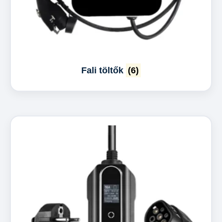
Fali töltők
(6)