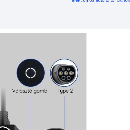
elektromos autó töltő
,
Otthon