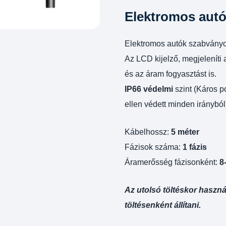
Elektromos autó
Elektromos autók szabványo
Az LCD kijelző, megjeleníti 
és az áram fogyasztást is.
IP66 védelmi
szint (Káros p
ellen védett minden irányból
Kábelhossz:
5 méter
Fázisok száma:
1 fázis
Áramerősség fázisonként:
8
Az utolsó töltéskor haszn
töltésenként állítani.