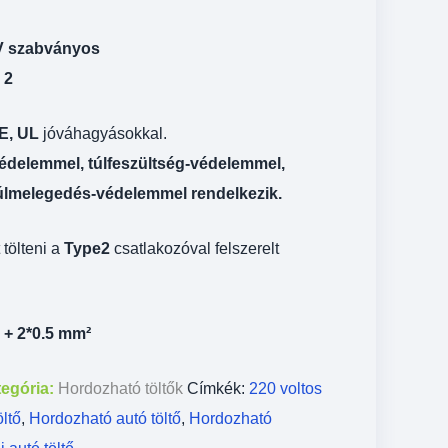
V szabványos
 2
E, UL
jóváhagyásokkal.
védelemmel, túlfeszültség-védelemmel,
úlmelegedés-védelemmel rendelkezik.
 tölteni a
Type2
csatlakozóval felszerelt
 + 2*0.5 mm²
egória:
Hordozható töltők
Címkék:
220 voltos
ltő
,
Hordozható autó töltő
,
Hordozható