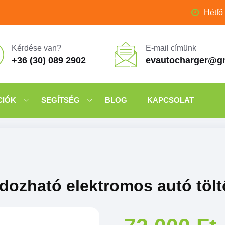
Hétfő
Kérdése van?
E-mail címünk
+36 (30) 089 2902
evautocharger@g
CIÓK
SEGÍTSÉG
BLOG
KAPCSOLAT
rdozható elektromos autó tölt