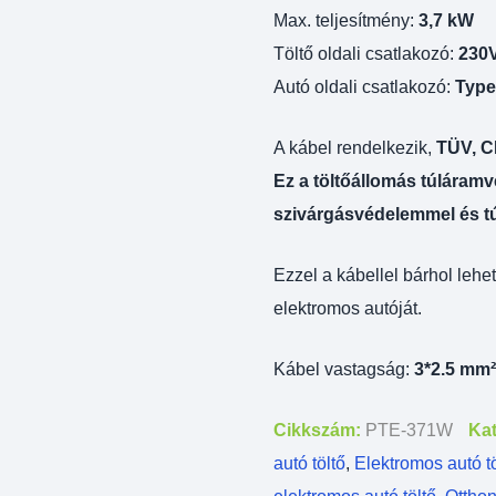
Max. teljesítmény:
3,7 kW
Töltő oldali csatlakozó:
230
Autó oldali csatlakozó:
Type
A kábel rendelkezik,
TÜV, C
Ez a töltőállomás túláram
szivárgásvédelemmel és t
Ezzel a kábellel bárhol lehet
elektromos autóját.
Kábel vastagság:
3*2.5 mm²
Cikkszám:
PTE-371W
Kat
autó töltő
,
Elektromos autó tö