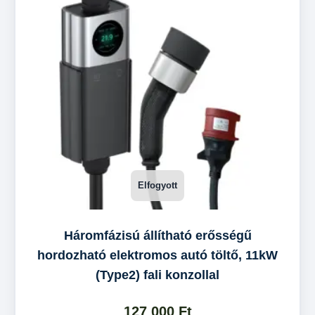
Háromfázisú állítható erősségű
hordozható elektromos autó töltő, 11kW
(Type2) fali konzollal
127 000
Ft