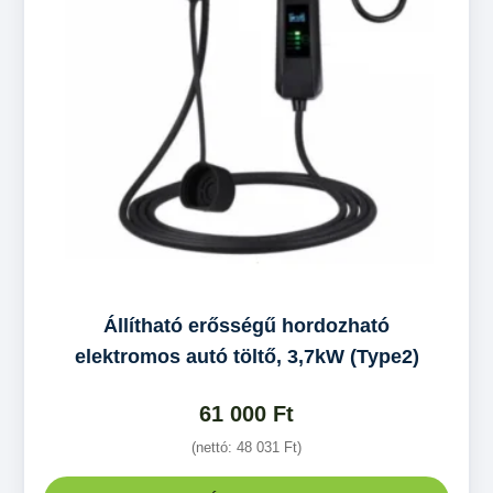
Állítható erősségű hordozható
elektromos autó töltő, 3,7kW (Type2)
61 000
Ft
(nettó:
48 031
Ft
)