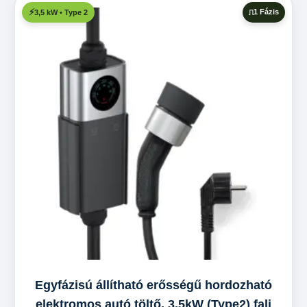
1 Fázis
3,5 kW • Type 2
Egyfázisú állítható erősségű hordozható
elektromos autó töltő, 3,5kW (Type2) fali