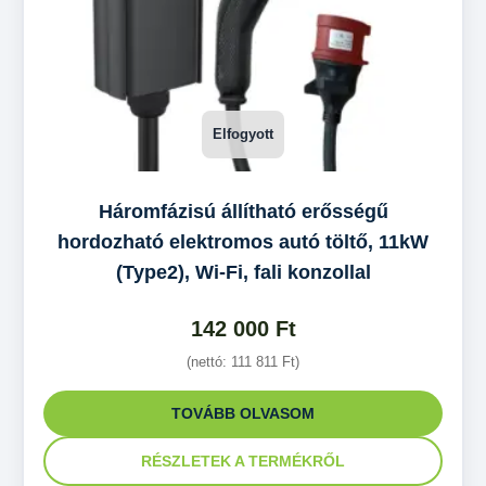
Háromfázisú állítható erősségű
hordozható elektromos autó töltő, 11kW
(Type2), Wi-Fi, fali konzollal
142 000
Ft
(nettó:
111 811
Ft
)
TOVÁBB OLVASOM
RÉSZLETEK A TERMÉKRŐL