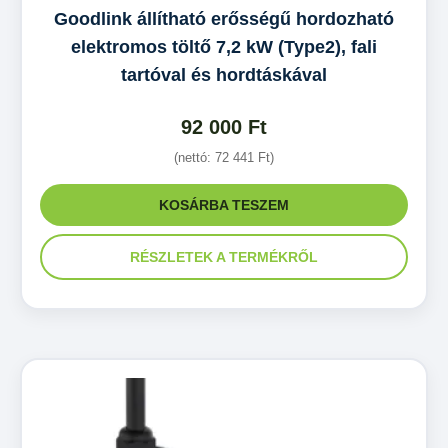
Goodlink állítható erősségű hordozható
elektromos töltő 7,2 kW (Type2), fali
tartóval és hordtáskával
92 000
Ft
(nettó:
72 441
Ft
)
KOSÁRBA TESZEM
RÉSZLETEK A TERMÉKRŐL