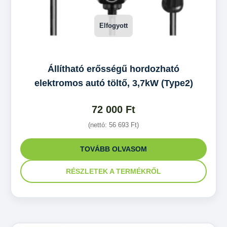
Állítható erősségű hordozható
elektromos autó töltő, 3,7kW (Type2)
72 000
Ft
(nettó:
56 693
Ft
)
TOVÁBB OLVASOM
RÉSZLETEK A TERMÉKRŐL