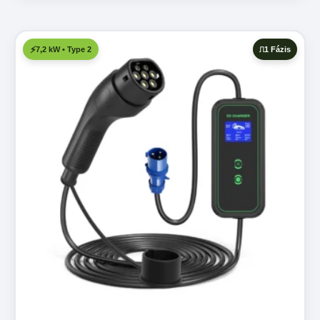
1 Fázis
7,2 kW • Type 2