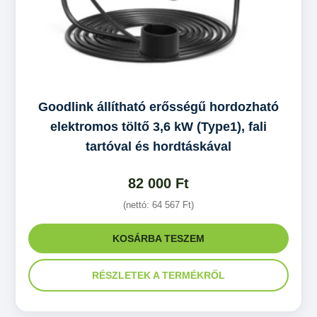
Goodlink állítható erősségű hordozható
elektromos töltő 3,6 kW (Type1), fali
tartóval és hordtáskával
82 000
Ft
(nettó:
64 567
Ft
)
KOSÁRBA TESZEM
RÉSZLETEK A TERMÉKRŐL