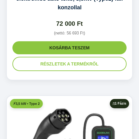
konzollal
72 000
Ft
(nettó:
56 693
Ft
)
KOSÁRBA TESZEM
RÉSZLETEK A TERMÉKRŐL
1 Fázis
3,5 kW • Type 2