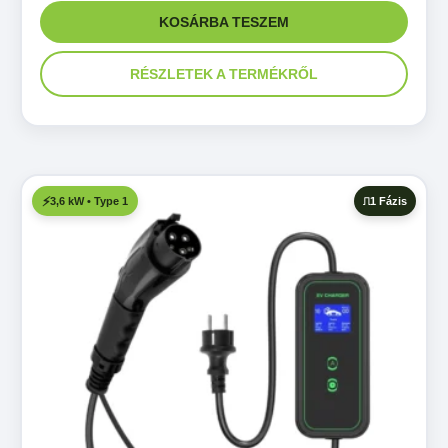
KOSÁRBA TESZEM
RÉSZLETEK A TERMÉKRŐL
1 Fázis
3,6 kW • Type 1