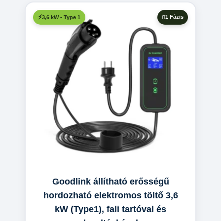
1 Fázis
3,6 kW • Type 1
Goodlink állítható erősségű
hordozható elektromos töltő 3,6
kW (Type1), fali tartóval és