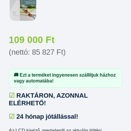
109 000
Ft
(nettó:
85 827
Ft
)
🚚 Ezt a terméket ingyenesen szállítjuk házhoz
vagy automatába!
☑
RAKTÁRON, AZONNAL
ELÉRHETŐ!
☑
24 hónap jótállással!
Az LCD kijelző, megjeleníti az aktuális töltési