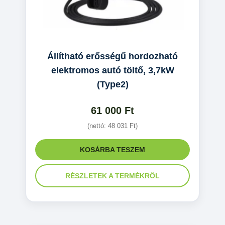
Állítható erősségű hordozható
elektromos autó töltő, 3,7kW
(Type2)
61 000
Ft
(nettó:
48 031
Ft
)
KOSÁRBA TESZEM
RÉSZLETEK A TERMÉKRŐL