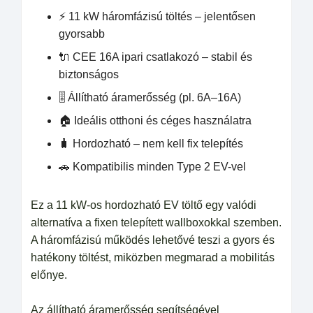
⚡ 11 kW háromfázisú töltés – jelentősen
gyorsabb
🔌 CEE 16A ipari csatlakozó – stabil és
biztonságos
🎚️ Állítható áramerősség (pl. 6A–16A)
🏠 Ideális otthoni és céges használatra
🧳 Hordozható – nem kell fix telepítés
🚗 Kompatibilis minden Type 2 EV-vel
Ez a 11 kW-os hordozható EV töltő egy valódi
alternatíva a fixen telepített wallboxokkal szemben.
A háromfázisú működés lehetővé teszi a gyors és
hatékony töltést, miközben megmarad a mobilitás
előnye.
Az állítható áramerősség segítségével