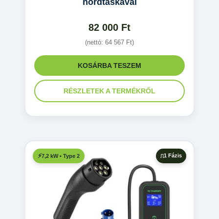
hordtáskával
82 000
Ft
(nettó:
64 567
Ft
)
KOSÁRBA TESZEM
RÉSZLETEK A TERMÉKRŐL
1 Fázis
7,2 kW • Type 2