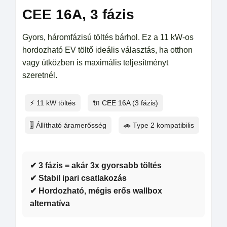
CEE 16A, 3 fázis
Gyors, háromfázisú töltés bárhol. Ez a 11 kW-os
hordozható EV töltő ideális választás, ha otthon
vagy útközben is maximális teljesítményt
szeretnél.
⚡ 11 kW töltés
🔌 CEE 16A (3 fázis)
🎚️ Állítható áramerősség
🚗 Type 2 kompatibilis
✔ 3 fázis = akár 3x gyorsabb töltés
✔ Stabil ipari csatlakozás
✔ Hordozható, mégis erős wallbox
alternatíva