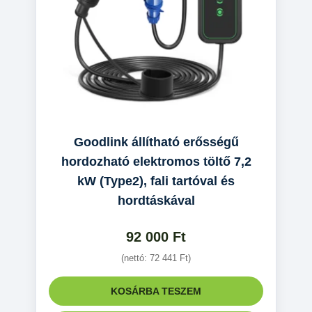
Goodlink állítható erősségű
hordozható elektromos töltő 7,2
kW (Type2), fali tartóval és
hordtáskával
92 000
Ft
(nettó:
72 441
Ft
)
KOSÁRBA TESZEM