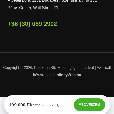
Átvételi pont: 1152 Budapest, Szentmihályi út 131
Pólus Center, Wall Street 21.
+36 (30) 089 2902
Copyright © 2026. Palozsna Kft. Minden jog fenntartva! |
Az oldalt
készítette az
InfinityWeb.hu
109 000
Ft
(nettó:
85 827
Ft
)
MEGVESZEM