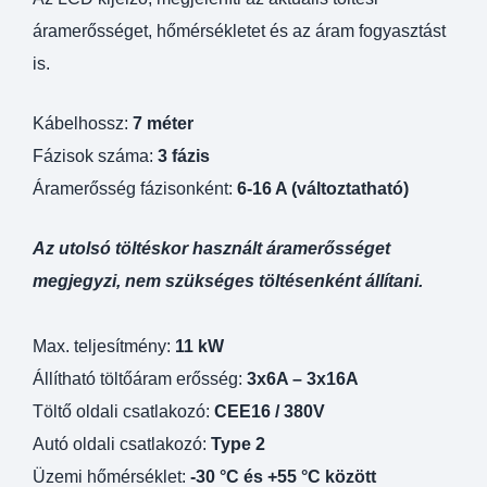
áramerősséget, hőmérsékletet és az áram fogyasztást
is.
Kábelhossz:
7 méter
Fázisok száma:
3 fázis
Áramerősség fázisonként:
6-16 A (változtatható)
Az utolsó töltéskor használt áramerősséget
megjegyzi, nem szükséges töltésenként állítani.
Max. teljesítmény:
11 kW
Állítható töltőáram erősség:
3x6A – 3x16A
Töltő oldali csatlakozó:
CEE16 / 380V
Autó oldali csatlakozó:
Type 2
Üzemi hőmérséklet:
-30 °C és +55 °C között