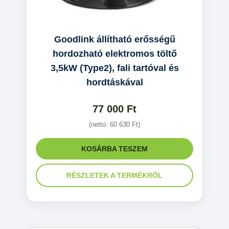
Goodlink állítható erősségű
hordozható elektromos töltő
3,5kW (Type2), fali tartóval és
hordtáskával
77 000
Ft
(nettó:
60 630
Ft
)
KOSÁRBA TESZEM
RÉSZLETEK A TERMÉKRŐL