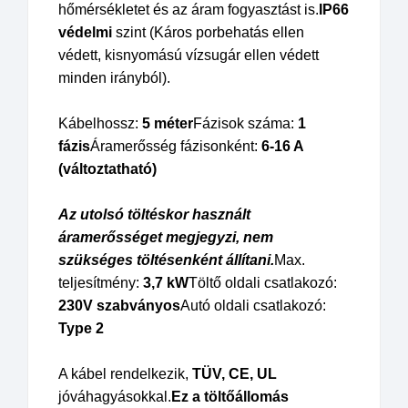
hőmérsékletet és az áram fogyasztást is.
IP66
védelmi
szint (Káros porbehatás ellen
védett, kisnyomású vízsugár ellen védett
minden irányból).
Kábelhossz:
5 méter
Fázisok száma:
1
fázis
Áramerősség fázisonként:
6-16 A
(változtatható)
Az utolsó töltéskor használt
áramerősséget megjegyzi, nem
szükséges töltésenként állítani.
Max.
teljesítmény:
3,7 kW
Töltő oldali csatlakozó:
230V szabványos
Autó oldali csatlakozó:
Type 2
A kábel rendelkezik,
TÜV, CE, UL
jóváhagyásokkal.
Ez a töltőállomás