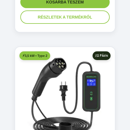
KOSÁRBA TESZEM
RÉSZLETEK A TERMÉKRŐL
1 Fázis
3,5 kW • Type 2