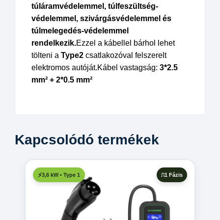
túláramvédelemmel, túlfeszültség-
védelemmel, szivárgásvédelemmel és
túlmelegedés-védelemmel
rendelkezik.
Ezzel a kábellel bárhol lehet
tölteni a
Type2
csatlakozóval felszerelt
elektromos autóját.
Kábel vastagság:
3*2.5
mm² + 2*0.5 mm²
Kapcsolódó termékek
1 Fázis
3,6 kW • Type 1