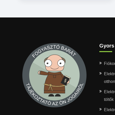
Gyors 
Fiók
Elektr
ottho
Elekt
töltők
Elekt