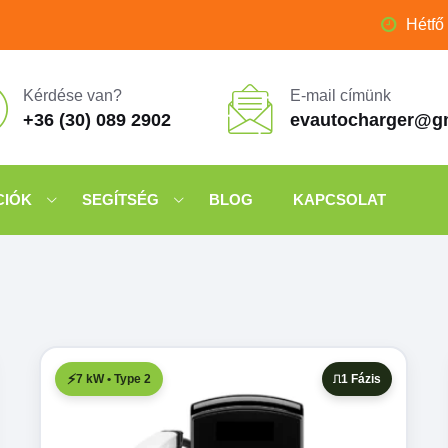
Hétfő
Kérdése van?
E-mail címünk
+36 (30) 089 2902
evautocharger@g
CIÓK
SEGÍTSÉG
BLOG
KAPCSOLAT
7 kW • Type 2
1 Fázis