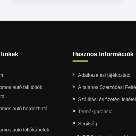
linkek
Hasznos Információk
om
Adatkezelési tájékoztató
omos autó fali töltők
Általános Szerződési Felté
nra
Szállítási és fizetési feltéte
romos autó hordozható
Termékgarancia
Segítség
romos autó töltőkábelek