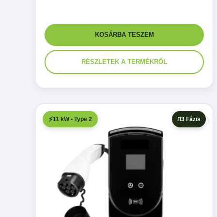
KOSÁRBA TESZEM
RÉSZLETEK A TERMÉKRŐL
11 kW • Type 2
3 Fázis