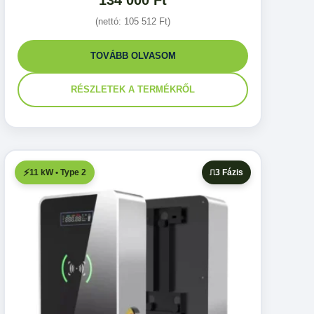
134 000
Ft
(nettó:
105 512
Ft
)
TOVÁBB OLVASOM
RÉSZLETEK A TERMÉKRŐL
11 kW • Type 2
3 Fázis