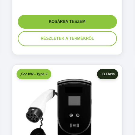
KOSÁRBA TESZEM
RÉSZLETEK A TERMÉKRŐL
22 kW • Type 2
3 Fázis