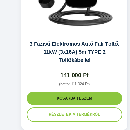
3 Fázisú Elektromos Autó Fali Töltő,
11kW (3x16A) 5m TYPE 2
Töltőkábellel
141 000
Ft
(nettó:
111 024
Ft
)
KOSÁRBA TESZEM
RÉSZLETEK A TERMÉKRŐL