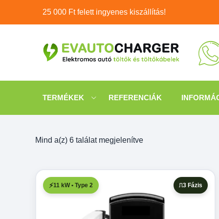
Skip
25 000 Ft felett ingyenes kiszállítás!
to
content
TERMÉKEK
REFERENCIÁK
INFORMÁ
Sorted
Mind a(z) 6 találat megjelenítve
by
price:
low
11 kW • Type 2
3 Fázis
to
high