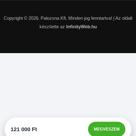
Copyright © 2026. Palozsna Kft. Minden jog fenntartva! |
Az oldalt
készítette az
InfinityWeb.hu
121 000
Ft
MEGVESZEM