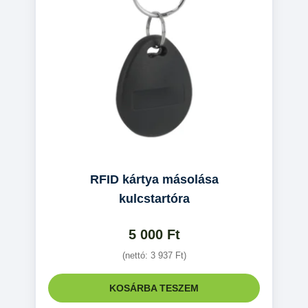
RFID kártya másolása
kulcstartóra
5 000
Ft
(nettó:
3 937
Ft
)
KOSÁRBA TESZEM