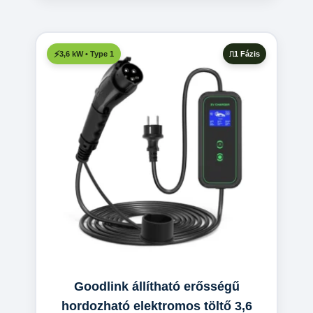
1 Fázis
3,6 kW • Type 1
Goodlink állítható erősségű
hordozható elektromos töltő 3,6