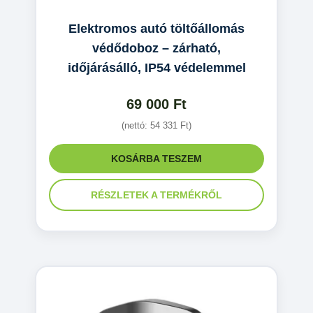
Elektromos autó töltőállomás
védődoboz – zárható,
időjárásálló, IP54 védelemmel
69 000
Ft
(nettó:
54 331
Ft
)
KOSÁRBA TESZEM
RÉSZLETEK A TERMÉKRŐL