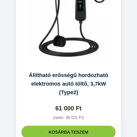
Állítható erősségű hordozható
elektromos autó töltő, 3,7kW
(Type2)
61 000
Ft
(nettó:
48 031
Ft
)
KOSÁRBA TESZEM