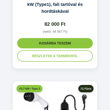
kW (Type1), fali tartóval és
hordtáskával
82 000
Ft
(nettó:
64 567
Ft
)
KOSÁRBA TESZEM
RÉSZLETEK A TERMÉKRŐL
1 Fázis
3,7 kW • Type 2