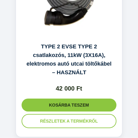
TYPE 2 EVSE TYPE 2
csatlakozós, 11kW (3X16A),
elektromos autó utcai töltőkábel
– HASZNÁLT
42 000
Ft
KOSÁRBA TESZEM
RÉSZLETEK A TERMÉKRŐL