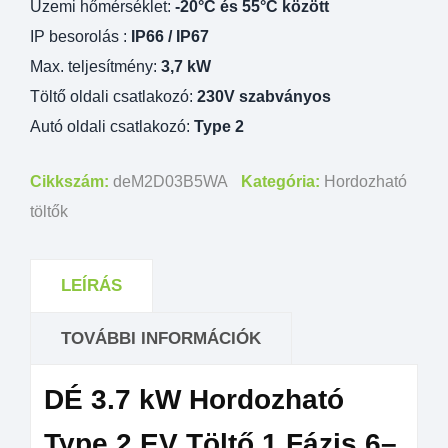
Üzemi hőmérséklet:
-20°C és 55°C között
IP besorolás :
IP66 / IP67
Max. teljesítmény:
3,7 kW
Töltő oldali csatlakozó:
230V szabványos
Autó oldali csatlakozó:
Type 2
Cikkszám:
deM2D03B5WA
Kategória:
Hordozható
töltők
LEÍRÁS
TOVÁBBI INFORMÁCIÓK
DÉ 3.7 kW Hordozható
Type 2 EV Töltő 1 Fázis 6–