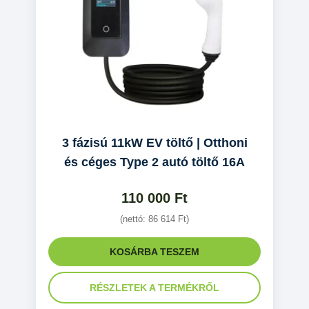
3 fázisú 11kW EV töltő | Otthoni
és céges Type 2 autó töltő 16A
110 000
Ft
(nettó:
86 614
Ft
)
KOSÁRBA TESZEM
RÉSZLETEK A TERMÉKRŐL