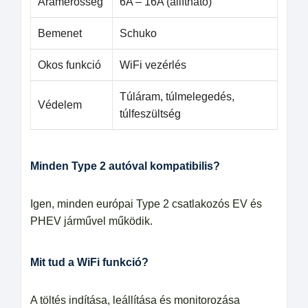
Áramerősség
6A – 16A (állítható)
Bemenet
Schuko
Okos funkció
WiFi vezérlés
Túláram, túlmelegedés,
Védelem
túlfeszültség
Minden Type 2 autóval kompatibilis?
Igen, minden európai Type 2 csatlakozós EV és
PHEV járművel működik.
Mit tud a WiFi funkció?
A töltés indítása, leállítása és monitorozása