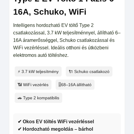
16A, Schuko, WiFi
Intelligens hordozható EV töltő Type 2
csatlakozással, 3.7 kW teljesítménnyel, állítható 6–
16A áramerősséggel, Schuko csatlakozással és
WiFi vezérléssel. Ideális otthoni és útközbeni
elektromos autó töltéshez.
⚡ 3.7 kW teljesítmény
🔌 Schuko csatlakozó
📶 WiFi vezérlés
🎚️68–16A állítható
🚗 Type 2 kompatibilis
✔ Okos EV töltés WiFi vezérléssel
✔ Hordozható megoldás – bárhol