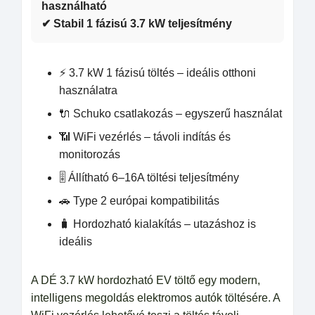
használható
✔ Stabil 1 fázisú 3.7 kW teljesítmény
⚡ 3.7 kW 1 fázisú töltés – ideális otthoni
használatra
🔌 Schuko csatlakozás – egyszerű használat
📶 WiFi vezérlés – távoli indítás és
monitorozás
🎚️ Állítható 6–16A töltési teljesítmény
🚗 Type 2 európai kompatibilitás
🧳 Hordozható kialakítás – utazáshoz is
ideális
A DÉ 3.7 kW hordozható EV töltő egy modern,
intelligens megoldás elektromos autók töltésére. A