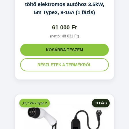
töltő elektromos autóhoz 3.5kW,
5m Type2, 8-16A (1 fázis)
61 000
Ft
(nettó:
48 031
Ft
)
KOSÁRBA TESZEM
RÉSZLETEK A TERMÉKRŐL
1 Fázis
3,7 kW • Type 2