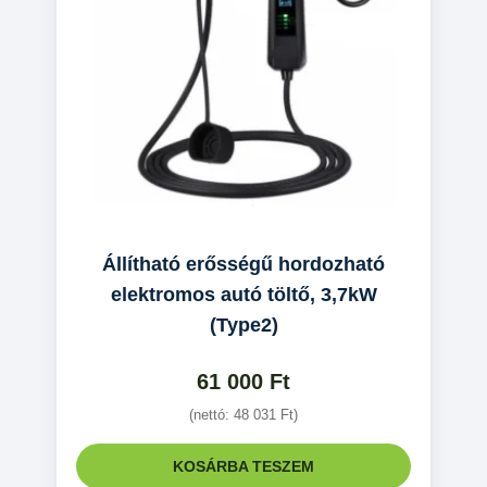
Állítható erősségű hordozható
elektromos autó töltő, 3,7kW
(Type2)
61 000
Ft
(nettó:
48 031
Ft
)
KOSÁRBA TESZEM