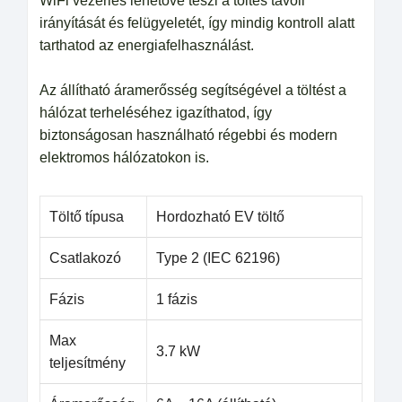
WiFi vezérlés lehetővé teszi a töltés távoli
irányítását és felügyeletét, így mindig kontroll alatt
tarthatod az energiafelhasználást.
Az állítható áramerősség segítségével a töltést a
hálózat terheléséhez igazíthatod, így
biztonságosan használható régebbi és modern
elektromos hálózatokon is.
Töltő típusa
Hordozható EV töltő
Csatlakozó
Type 2 (IEC 62196)
Fázis
1 fázis
Max
3.7 kW
teljesítmény